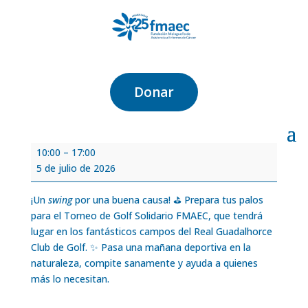
Torneo de Golf Solidario
FMAEC
Donar
por
María García
|
May 27, 2026
Torneo
10:00
–
17:00
de
5 de julio de 2026
Golf
Solidario
¡Un
swing
por una buena causa! ⛳ Prepara tus palos
FMAEC
para el Torneo de Golf Solidario FMAEC, que tendrá
lugar en los fantásticos campos del Real Guadalhorce
Club de Golf. ✨ Pasa una mañana deportiva en la
naturaleza, compite sanamente y ayuda a quienes
más lo necesitan.