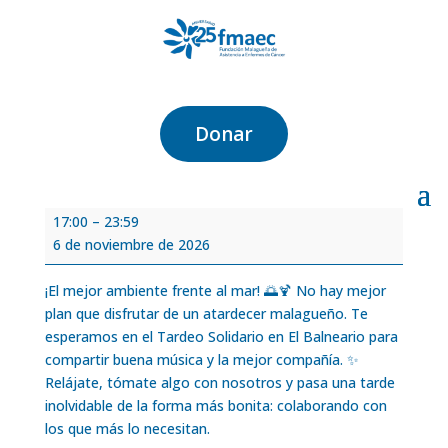
Tardeo Solidario El
Balneario
Donar
por
María García
|
May 27, 2026
Tardeo
17:00
–
23:59
Solidario
6 de noviembre de 2026
El
Balneario
¡El mejor ambiente frente al mar! 🌅🍹 No hay mejor
plan que disfrutar de un atardecer malagueño. Te
esperamos en el Tardeo Solidario en El Balneario para
compartir buena música y la mejor compañía. ✨
Relájate, tómate algo con nosotros y pasa una tarde
inolvidable de la forma más bonita: colaborando con
los que más lo necesitan.