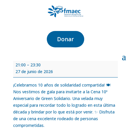
Cena 10º Aniversario
Green Solidario
Donar
por
María García
|
May 27, 2026
Cena
21:00
–
23:30
10º
27 de junio de 2026
Aniversario
Green
¡Celebramos 10 años de solidaridad compartida! 🍽️
Solidario
Nos vestimos de gala para invitarte a la Cena 10º
Aniversario de Green Solidario. Una velada muy
especial para recordar todo lo logrado en esta última
década y brindar por lo que está por venir. ✨ Disfruta
de una cena excelente rodeado de personas
comprometidas.