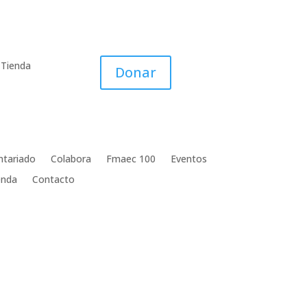
Tienda
Donar
ntariado
Colabora
Fmaec 100
Eventos
enda
Contacto