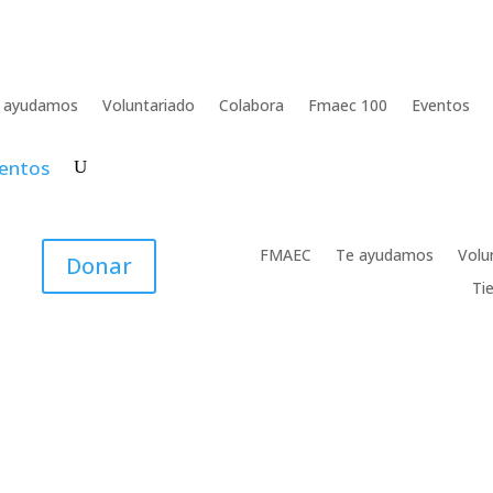
 ayudamos
Voluntariado
Colabora
Fmaec 100
Eventos
entos
FMAEC
Te ayudamos
Volu
Donar
Ti