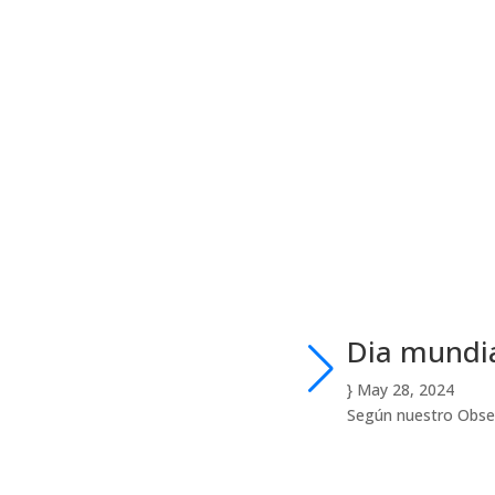
Dia mundia
}
May 28, 2024
Según nuestro Obser